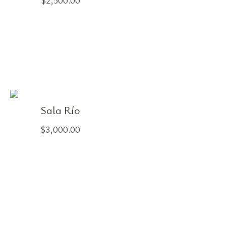
$
2,500.00
Sala Río
$
3,000.00