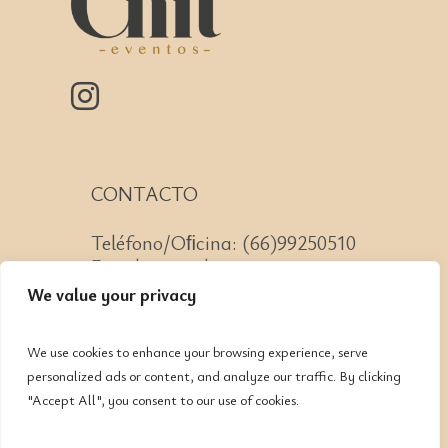
CONTACTO
Teléfono/Oﬁcina: (66)99250510
Email: mazatlan@cnit.mx
We value your privacy
We use cookies to enhance your browsing experience, serve
personalized ads or content, and analyze our traffic. By clicking
Av. Lomas de Mazatlán #223
"Accept All", you consent to our use of cookies.
Col. Lomas de Mazatlán, CP:
82110, Mazatlán, Sinaloa