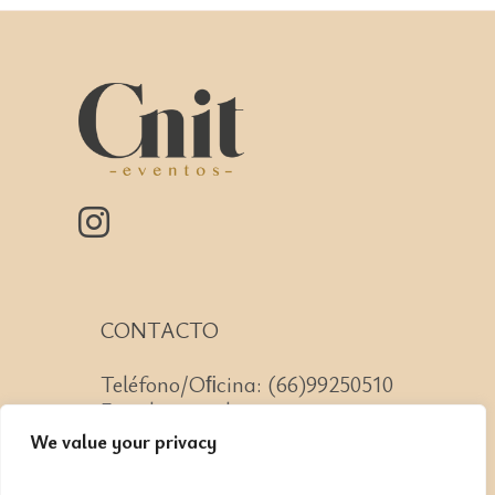
CONTACTO
Teléfono/Oﬁcina: (66)99250510
Email: mazatlan@cnit.mx
We value your privacy